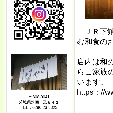
ＪＲ下館
む和食の
店内は和
らご家族
います。
https：//ww
〒308-0041
茨城県筑西市乙８４１
TEL：0296-23-3323