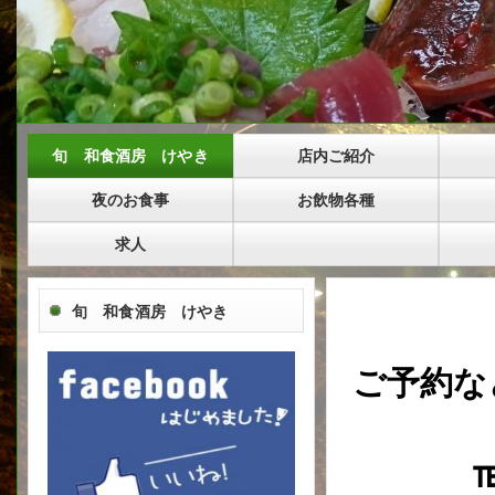
旬 和食酒房 けやき
店内ご紹介
夜のお食事
お飲物各種
求人
旬 和食酒房 けやき
ご予約な