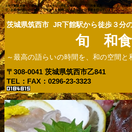
ＪＲ下館駅を降りて徒歩３分、ひっそりと佇む和食のお店「旬 和食酒房 けやき」店内は開放
で、お客様の思い出の場所となるような時間になるよう心がけ営業を行っています。
茨城県筑西市 JR下館駅から徒歩３分
旬 和食
～最高の語らいの時間を、和の空間と
〒308-0041
茨城県筑西市乙841
TEL：FAX：0296-2