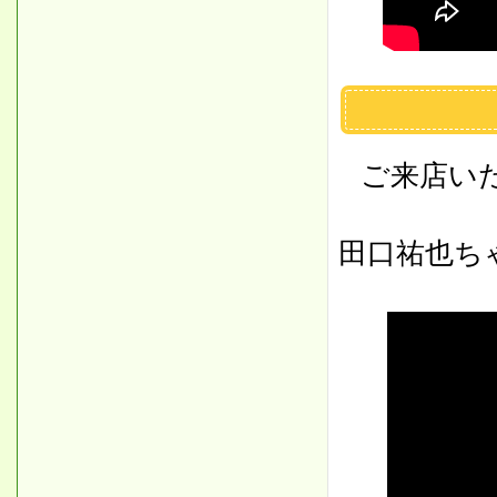
コロナ
ご来店い
田口祐也ち