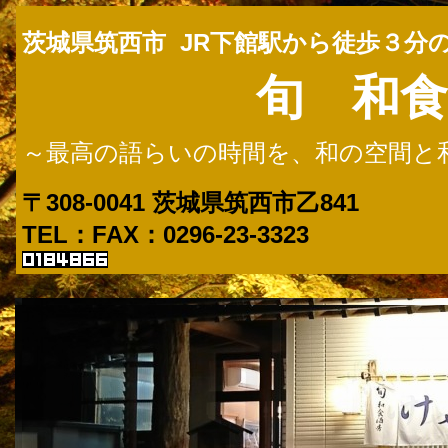
茨城県筑西市 JR下館駅から徒歩３分
旬 和食
～最高の語らいの時間を、和の空間と
〒308-0041
茨城県筑西市乙841
TEL：FAX：0296-2