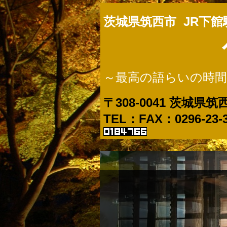
茨城県筑西市 JR下
～最高の語らいの時
〒308-0041
茨城県筑西
TEL：FAX：