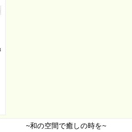
3
~和の空間で癒しの時を~