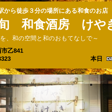
館駅から徒歩３分の場所にある和食のお店
旬 和食酒房 けや
間を、和の空間と和のおもてなしで～
市乙841
0296-23-3323
本日